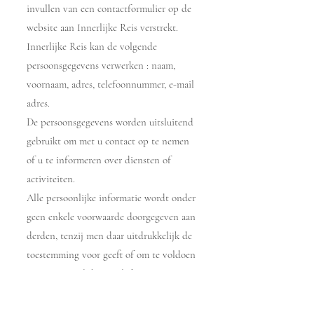
invullen van een contactformulier op de
website aan Innerlijke Reis verstrekt.
Innerlijke Reis kan de volgende
persoonsgegevens verwerken : naam,
voornaam, adres, telefoonnummer, e-mail
adres.
De persoonsgegevens worden uitsluitend
gebruikt om met u contact op te nemen
of u te informeren over diensten of
activiteiten.
Alle persoonlijke informatie wordt onder
geen enkele voorwaarde doorgegeven aan
derden, tenzij men daar uitdrukkelijk de
toestemming voor geeft of om te voldoen
aan een wettelijke verplichting.
Mocht u een klacht hebben over de
verwerking van uw persoonsgegevens dan