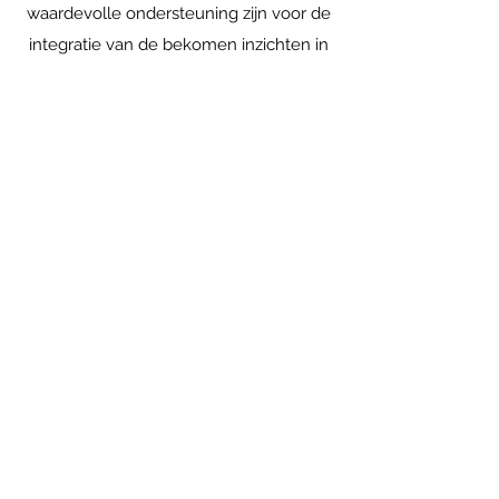
waardevolle ondersteuning zijn voor de
integratie van de bekomen inzichten in
het dagdagelijkse, verdieping van de
aangeraakte thema’s en het verdere
helingsproces
. ​ De ceremonies worden
individueel aangeboden of samen met
geliefde, vriend(in), familielid of eigen
samengestelde groep. Bij meerdere
personen kan er eventueel een extra
begeleider/ster aanwezig zijn.
Ceremonies kunnen binnen of buiten
op een mooie beschutte plek in de
natuur doorgaan, zowel overdag of 's
avonds. Bij een avondceremonie is
overnachting en ontbijt inbegrepen.
Pas na voorafgaande persoonlijke