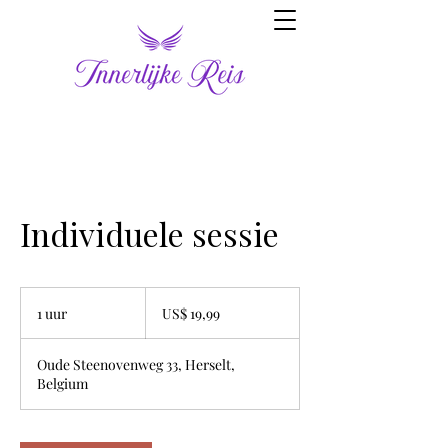
Individuele sessie
19,99
Amerikaanse
1 uur
1
US$ 19,99
dollar
u
u
Oude Steenovenweg 33, Herselt,
Belgium